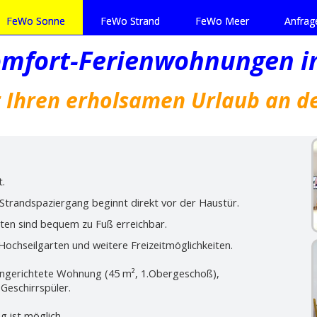
FeWo Sonne
FeWo Strand
FeWo Meer
Anfrag
mfort-Ferienwohnungen in
r Ihren erholsamen Urlaub an d
t.
r Strandspaziergang beginnt direkt vor der Haustür.
iten sind bequem zu Fuß erreichbar.
ochseilgarten und weitere Freizeitmöglichkeiten.
eingerichtete Wohnung (45 m², 1.Obergeschoß),
 Geschirrspüler.
g ist möglich.