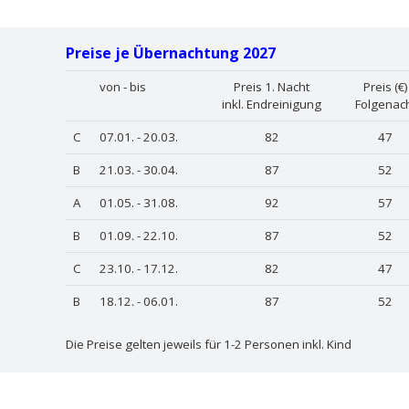
Preise je Übernachtung 2027
von - bis
Preis 1. Nacht
Preis (€)
inkl. Endreinigung
Folgenac
C
07.01. - 20.03.
82
47
B
21.03. - 30.04.
87
52
A
01.05. - 31.08.
92
57
B
01.09. - 22.10.
87
52
C
23.10. - 17.12.
82
47
B
18.12. - 06.01.
87
52
Die Preise gelten jeweils für 1-2 Personen inkl. Kind