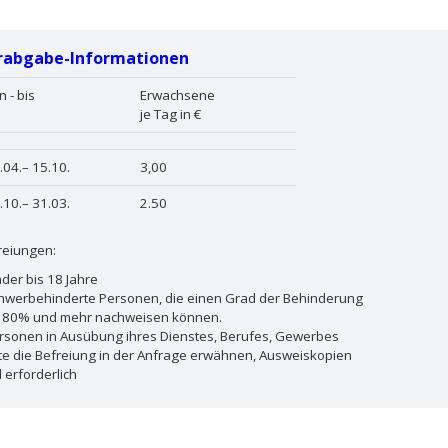
rabgabe-Informationen
n - bis
Erwachsene
je Tag in €
.04.– 15.10.
3,00
.10.– 31.03.
2.50
reiungen:
nder bis 18 Jahre
chwerbehinderte Personen, die einen Grad der Behinderung
 80% und mehr nachweisen können.
ersonen in Ausübung ihres Dienstes, Berufes, Gewerbes
itte die Befreiung in der Anfrage erwähnen, Ausweiskopien
 erforderlich