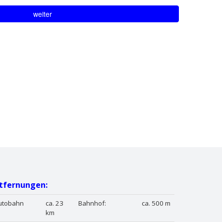
tfernungen:
utobahn
ca. 23
Bahnhof:
ca. 500 m
km