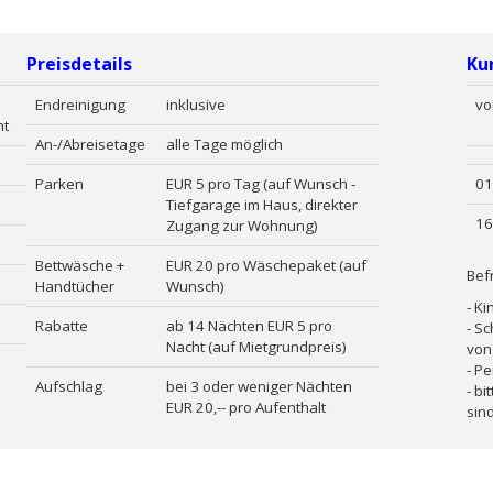
Preisdetails
Ku
Endreinigung
inklusive
vo
ht
An-/Abreisetage
alle Tage möglich
Parken
EUR 5 pro Tag (auf Wunsch -
01
Tiefgarage im Haus, direkter
16
Zugang zur Wohnung)
Bettwäsche +
EUR 20 pro Wäschepaket (auf
Bef
Handtücher
Wunsch)
- Ki
Rabatte
ab 14 Nächten EUR 5 pro
- S
Nacht (auf Mietgrundpreis)
von
- P
Aufschlag
bei 3 oder weniger Nächten
- b
EUR 20,-- pro Aufenthalt
sind