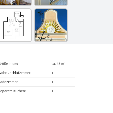
röße in qm:
ca. 45 m²
Wohn-/Schlafzimmer:
1
Badezimmer:
1
eparate Küchen:
1